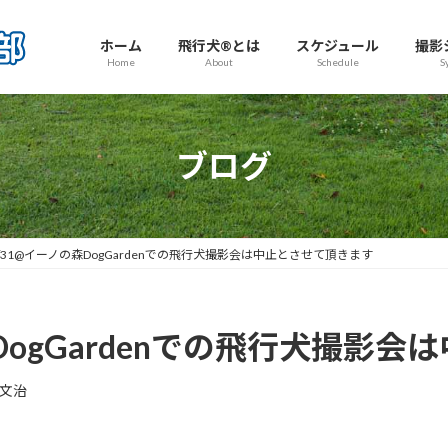
ホーム
飛行犬®とは
スケジュール
撮影
Home
About
Schedule
S
ブログ
/31@イーノの森DogGardenでの飛行犬撮影会は中止とさせて頂きます
DogGardenでの飛行犬撮影
文治