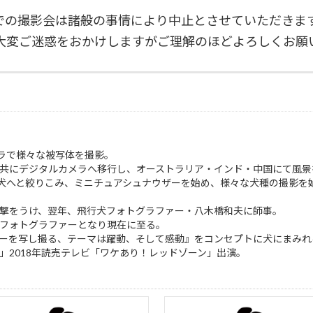
denでの撮影会は諸般の事情により中止とさせていただきま
大変ご迷惑をおかけしますがご理解のほどよろしくお願
ラで様々な被写体を撮影。
れと共にデジタルカメラへ移行し、オーストラリア・インド・中国にて風
犬へと絞りこみ、ミニチュアシュナウザーを始め、様々な犬種の撮影を
い衝撃をうけ、翌年、飛行犬フォトグラファー・八木橋和夫に師事。
犬フォトグラファーとなり現在に至る。
ーリーを写し撮る、テーマは躍動、そして感動』をコンセプトに犬にまみ
す」2018年読売テレビ「ワケあり！レッドゾーン」出演。