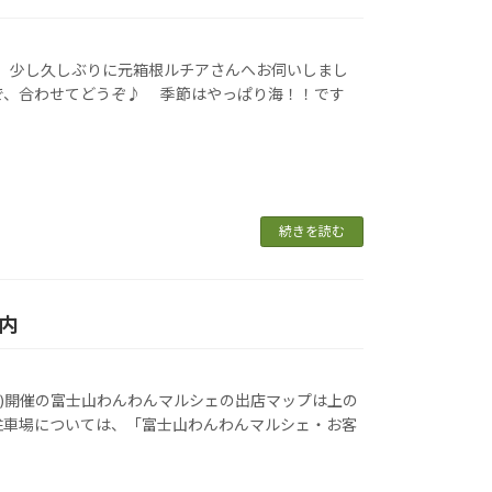
月、少し久しぶりに元箱根ルチアさんへお伺いしまし
で、合わせてどうぞ♪ 季節はやっぱり海！！です
続きを読む
内
日(日)開催の富士山わんわんマルシェの出店マップは上の
駐車場については、「富士山わんわんマルシェ・お客