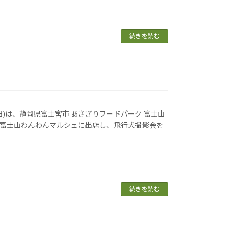
続きを読む
日(日)は、静岡県富士宮市 あさぎりフードパーク 富士山
回富士山わんわんマルシェに出店し、飛行犬撮影会を
続きを読む