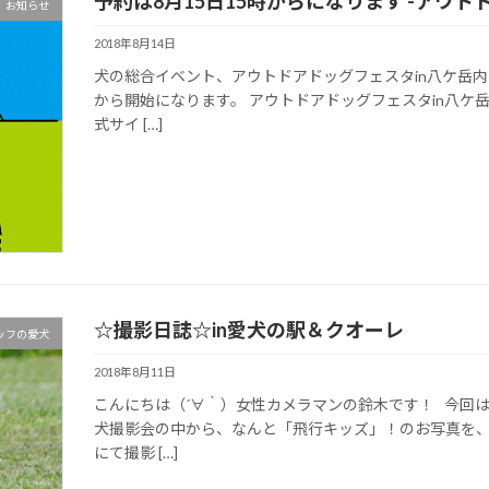
予約は8月15日15時からになります -アウト
お知らせ
2018年8月14日
犬の総合イベント、アウトドアドッグフェスタin八ケ岳内で
から開始になります。 アウトドアドッグフェスタin八ケ
式サイ […]
☆撮影日誌☆in愛犬の駅＆クオーレ
ッフの愛犬
2018年8月11日
こんにちは（´∀｀）女性カメラマンの鈴木です！ 今回
犬撮影会の中から、なんと「飛行キッズ」！のお写真を
にて撮影 […]