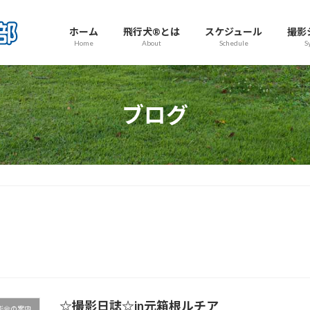
ホーム
飛行犬®とは
スケジュール
撮影
Home
About
Schedule
S
ブログ
☆撮影日誌☆in元箱根ルチア
影会の案内