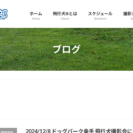
ホーム
飛行犬®とは
スケジュール
撮影
Home
About
Schedule
S
ブログ
2024/12/8 ドッグパーク幸手 飛行犬撮
の開催報告