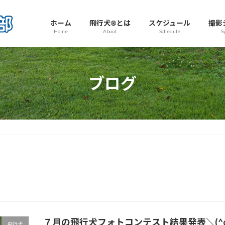
ホーム
飛行犬®とは
スケジュール
撮影
Home
About
Schedule
S
ブログ
７月の飛行犬フォトコンテスト結果発表＼(^o
飛行犬