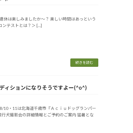
の連休は楽しみましたか～？ 楽しい時間はあっという
ンテストとは？＞ […]
続きを読む
ィションになりそうですよー(^o^)
8/10・11は北海道千歳市『Ａｃｉｕドッグランパー
飛行犬撮影会の詳細情報とご予約のご案内 猛暑とな