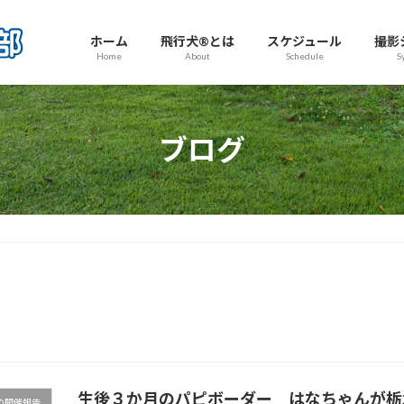
ホーム
飛行犬®とは
スケジュール
撮影
Home
About
Schedule
S
ブログ
生後３か月のパピボーダー はなちゃんが栃
の開催報告