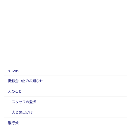
SippoFesta in 国営ひたち海浜公園 飛行犬撮影会に
来てくれたワンちゃん(2026年3月)
2026年4月3日
ブログカテゴリー
お知らせ
スタッフ紹介
その他
撮影会中止のお知らせ
犬のこと
スタッフの愛犬
犬とお出かけ
飛行犬