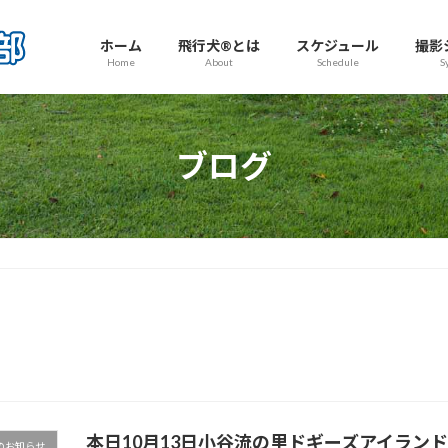
ホーム
飛行犬®とは
スケジュール
撮影
Home
About
Schedule
S
ブログ
本日10月13日小谷流の里ドギーズアイラン
のお知らせ