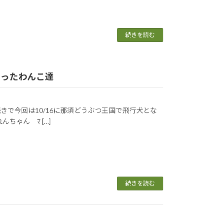
続きを読む
となったわんこ達
きで今回は10/16に那須どうぶつ王国で飛行犬とな
ちゃん ﾏ […]
続きを読む