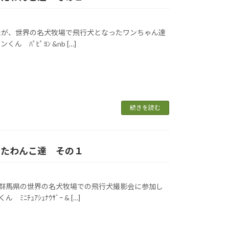
したが、世界の名犬牧場で飛行犬となったワンちゃん達
 ﾊﾟﾋﾟﾖﾝ &nb […]
続きを読む
なったわんこ達 その１
3に群馬県の世界の名犬牧場での飛行犬撮影会に参加し
ｭｱｼｭﾅｳｻﾞｰ & […]