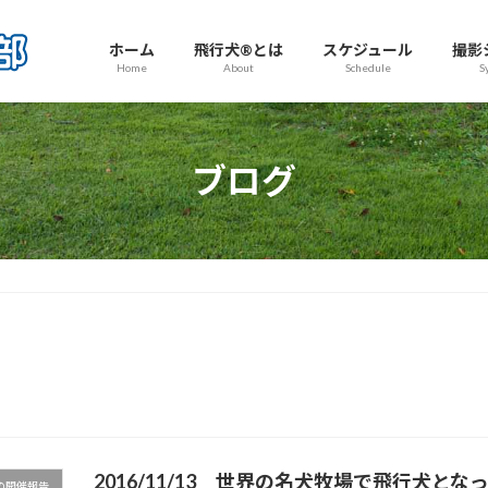
ホーム
飛行犬®とは
スケジュール
撮影
Home
About
Schedule
S
ブログ
2016/11/13 世界の名犬牧場で飛行犬と
の開催報告