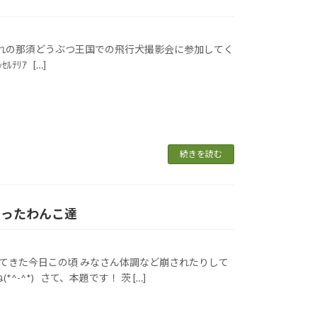
秋晴れの那須どうぶつ王国での飛行犬撮影会に参加してく
ﾘｱ […]
続きを読む
となったわんこ達
ってきた今日この頃 みなさん体調など崩されたりして
^*) さて、本題です！ 茨 […]