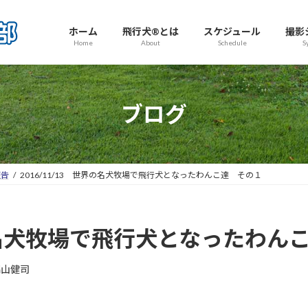
ホーム
飛行犬®とは
スケジュール
撮影
Home
About
Schedule
S
ブログ
報告
2016/11/13 世界の名犬牧場で飛行犬となったわんこ達 その１
世界の名犬牧場で飛行犬となったわん
高山健司