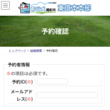
予約確認
トップページ
組織概要
予約確認
予約者情報
※
の項目は必須です。
予約ID(
※
)
メールアド
レス(
※
)