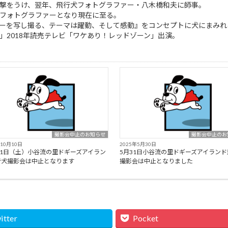
い衝撃をうけ、翌年、飛行犬フォトグラファー・八木橋和夫に師事。
犬フォトグラファーとなり現在に至る。
ーリーを写し撮る、テーマは躍動、そして感動』をコンセプトに犬にまみ
す」2018年読売テレビ「ワケあり！レッドゾーン」出演。
撮影会中止のお知らせ
撮影会中止のお
年10月10日
2025年5月30日
11日（土）小谷流の里ドギーズアイラン
5月31日小谷流の里ドギーズアイランド
行犬撮影会は中止となります
撮影会は中止となりました
itter
Pocket