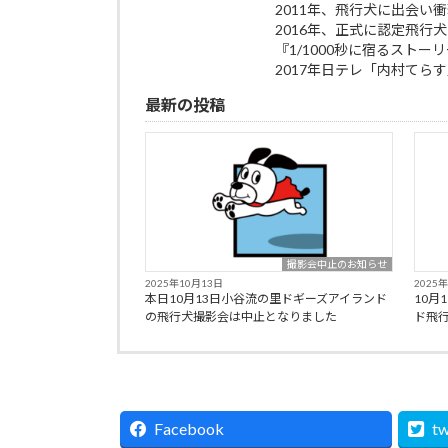
2011年、飛行犬に出会
2016年、正式に認定飛行
『1/1000秒に宿るスト
2017年日テレ「内村てら
最新の投稿
撮影会中止のお知らせ
2025年10月13日
2025
本日10月13日小谷流の里ドギーズアイランド
10月
の飛行犬撮影会は中止となりました
ド飛
Facebook
tw