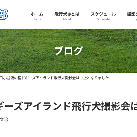
ホーム
飛行犬®とは
スケジュール
撮影
Home
About
Schedule
S
ブログ
1日小谷流の里ドギーズアイランド飛行犬撮影会は中止となりました
ドギーズアイランド飛行犬撮影会
文治