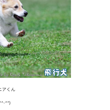
ニアくん
^*)