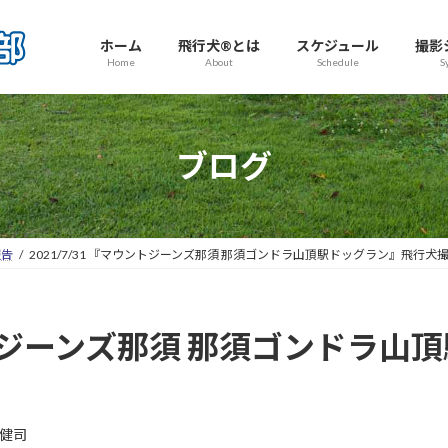
ホーム
飛行犬®とは
スケジュール
撮影
Home
About
Schedule
S
ブログ
報告
2021/7/31 『マウントジーンズ那須 那須ゴンドラ山頂駅ドッグラン』飛行犬
ウントジーンズ那須 那須ゴンドラ
健司