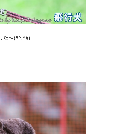
(#^.^#)