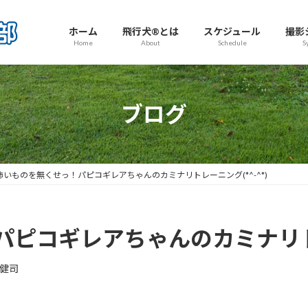
ホーム
飛行犬®とは
スケジュール
撮影
Home
About
Schedule
S
ブログ
怖いものを無くせっ！パピコギレアちゃんのカミナリトレーニング(*^-^*)
ピコギレアちゃんのカミナリトレー
健司