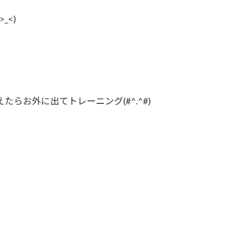
<)
お外に出てトレーニング(#^.^#)