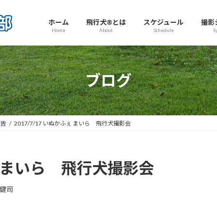
ホーム
飛行犬®とは
スケジュール
撮影
Home
About
Schedule
S
ブログ
報告
2017/7/17 いぬかふぇ まいら 飛行犬撮影会
ふぇ まいら 飛行犬撮影会
健司