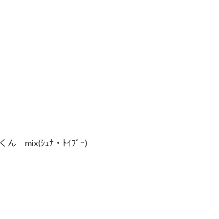
ん mix(ｼｭﾅ・ﾄｲﾌﾟｰ)