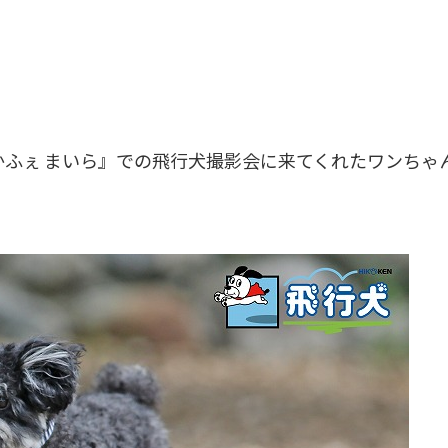
いぬかふぇ まいら』での飛行犬撮影会に来てくれたワンち