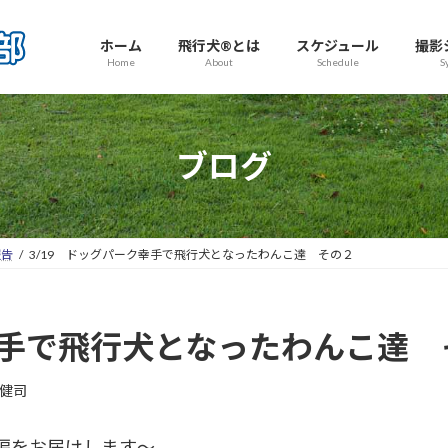
ホーム
飛行犬®とは
スケジュール
撮影
Home
About
Schedule
S
ブログ
報告
3/19 ドッグパーク幸手で飛行犬となったわんこ達 その２
幸手で飛行犬となったわんこ達 
健司
編をお届けします～