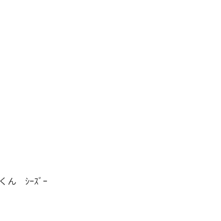
くん ｼｰｽﾞｰ