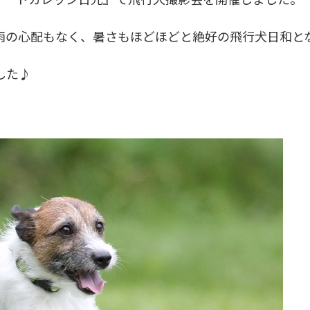
雨の心配もなく、暑さもほどほどと絶好の飛行犬日和と
した♪