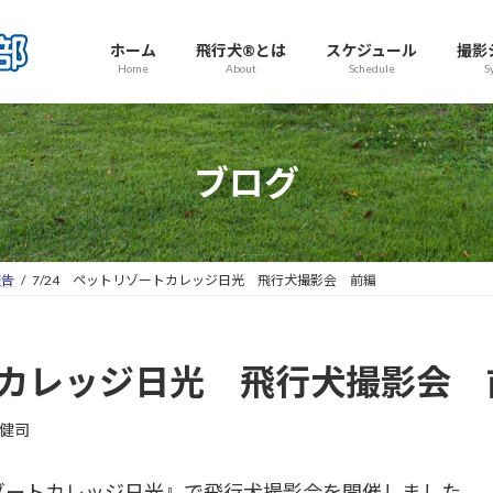
ホーム
飛行犬®とは
スケジュール
撮影
Home
About
Schedule
S
ブログ
報告
7/24 ペットリゾートカレッジ日光 飛行犬撮影会 前編
トカレッジ日光 飛行犬撮影会 
健司
トリゾートカレッジ日光』で飛行犬撮影会を開催しました。