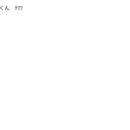
くん ﾁﾜﾜ