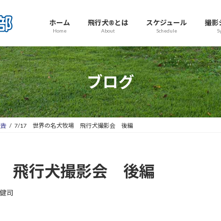
ホーム
飛行犬®とは
スケジュール
撮影
Home
About
Schedule
S
ブログ
報告
7/17 世界の名犬牧場 飛行犬撮影会 後編
場 飛行犬撮影会 後編
健司