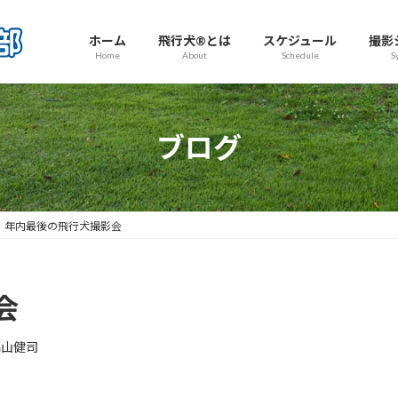
ホーム
飛行犬®とは
スケジュール
撮影
Home
About
Schedule
S
ブログ
年内最後の飛行犬撮影会
会
高山健司
。