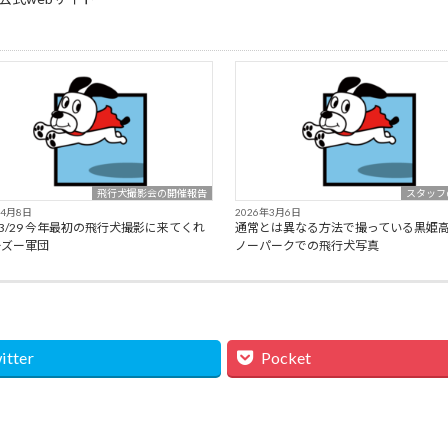
飛行犬撮影会の開催報告
スタッフ
年4月8日
2026年3月6日
6/3/29 今年最初の飛行犬撮影に来てくれ
通常とは異なる方法で撮っている黒姫
ーズー軍団
ノーパークでの飛行犬写真
itter
Pocket