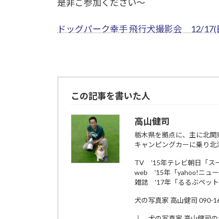
是非ご参加ください～
ドッグパーク幸手 飛行犬撮影会 12/17(
この記事を書いた人
高山健司
栃木県を拠点に、主に北関
キャンピングカーに乗り北
TV '15年テレビ朝日「
web '15年「yahoo!ニ
雑誌 '17年「るるぶペッ
犬の写真家 高山健司 090-161
↓ 犬の写真家 高山健司の