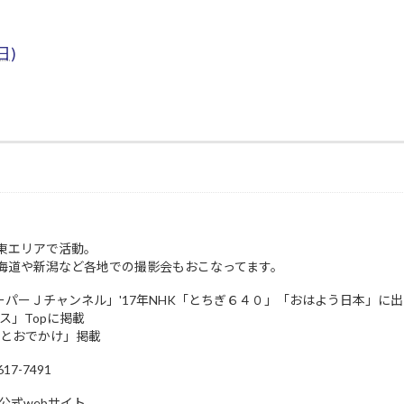
日)
東エリアで活動。
海道や新潟など各地での撮影会もおこなってます。
スーパーＪチャンネル」'17年NHK「とちぎ６４０」「おはよう日本」に
ュース」Topに掲載
トとおでかけ」掲載
7-7491
公式webサイト