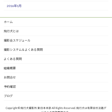
2016年1月
ホーム
飛行犬とは
撮影会スケジュール
撮影システム＆よくある質問
よくある質問
組織概要
お問合せ
予約確認
ブログ
Copyright © 飛行犬撮影所 東日本本部 All Rights Reserved. 飛行犬は有限会社淡路デ