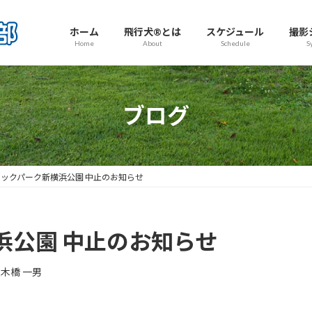
ホーム
飛行犬®とは
スケジュール
撮影
Home
About
Schedule
S
ブログ
ックパーク新横浜公園 中止のお知らせ
浜公園 中止のお知らせ
木橋 一男