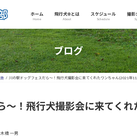
ホーム
飛行犬®とは
スケジュール
撮影
Home
About
Schedule
S
ブログ
報告
川の駅ドッグフェスだら～！飛行犬撮影会に来てくれたワンちゃん(2021年11
～！飛行犬撮影会に来てくれたワ
木橋 一男