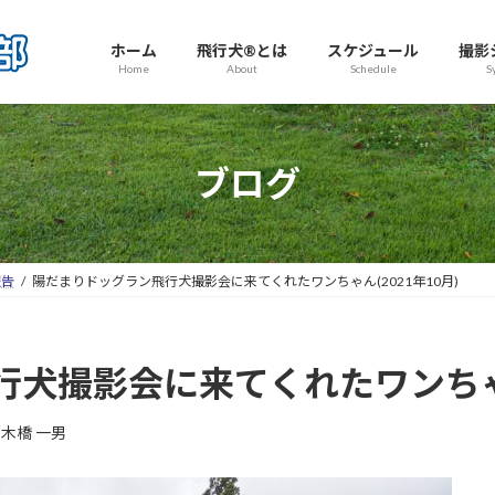
ホーム
飛行犬®とは
スケジュール
撮影
Home
About
Schedule
S
ブログ
報告
陽だまりドッグラン飛行犬撮影会に来てくれたワンちゃん(2021年10月)
犬撮影会に来てくれたワンちゃん(
木橋 一男