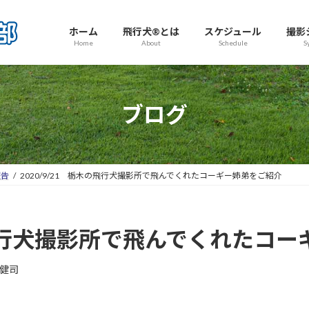
ホーム
飛行犬®とは
スケジュール
撮影
Home
About
Schedule
S
ブログ
報告
2020/9/21 栃木の飛行犬撮影所で飛んでくれたコーギー姉弟をご紹介
木の飛行犬撮影所で飛んでくれたコ
健司