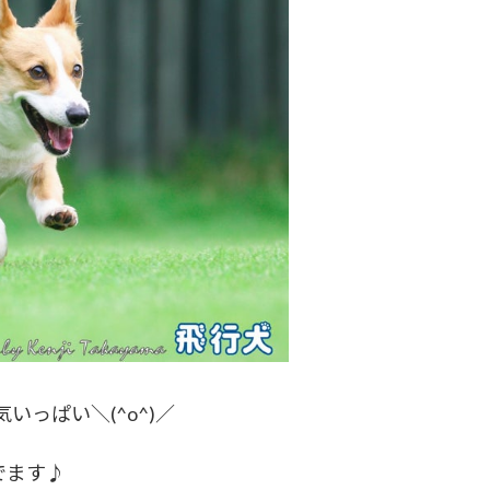
いっぱい＼(^o^)／
でます♪