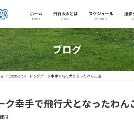
ホーム
飛行犬®とは
スケジュール
撮影
Home
About
Schedule
S
ブログ
報告
2020/6/14 ドッグパーク幸手で飛行犬となったわんこ達
ッグパーク幸手で飛行犬となったわん
健司