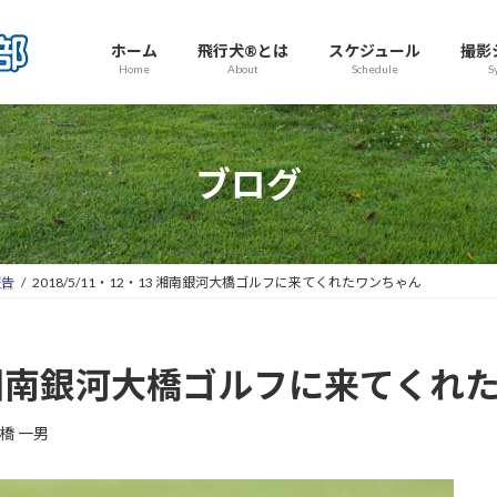
ホーム
飛行犬®とは
スケジュール
撮影
Home
About
Schedule
S
ブログ
報告
2018/5/11・12・13 湘南銀河大橋ゴルフに来てくれたワンちゃん
・13 湘南銀河大橋ゴルフに来てく
橋 一男