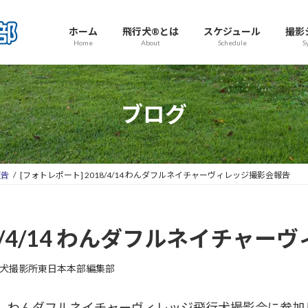
ホーム
飛行犬®とは
スケジュール
撮影
Home
About
Schedule
S
ブログ
報告
[フォトレポート] 2018/4/14 わんダフルネイチャーヴィレッジ撮影会報告
18/4/14 わんダフルネイチャ
犬撮影所東日本本部編集部
、わんダフルネイチャーヴィレッジ飛行犬撮影会に参加