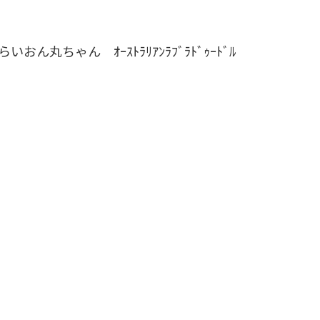
いおん丸ちゃん ｵｰｽﾄﾗﾘｱﾝﾗﾌﾞﾗﾄﾞｩｰﾄﾞﾙ