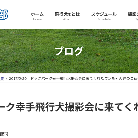
ホーム
飛行犬®とは
スケジュール
撮影
Home
About
Schedule
S
ブログ
報告
2017/5/20 ドッグパーク幸手飛行犬撮影会に来てくれたワンちゃん達のご紹
ッグパーク幸手飛行犬撮影会に来て
健司