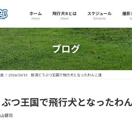
ホーム
飛行犬®とは
スケジュール
撮影
Home
About
Schedule
S
ブログ
報告
2016/10/15 那須どうぶつ王国で飛行犬となったわんこ達
須どうぶつ王国で飛行犬となったわ
高山健司