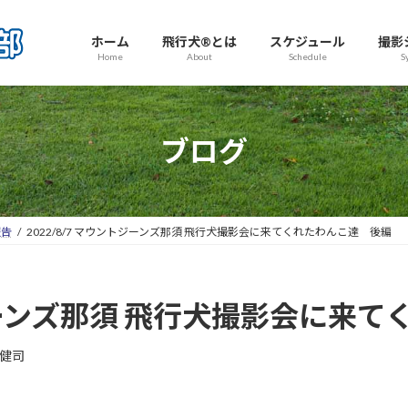
ホーム
飛行犬®とは
スケジュール
撮影
Home
About
Schedule
S
ブログ
報告
2022/8/7 マウントジーンズ那須 飛行犬撮影会に来てくれたわんこ達 後編
トジーンズ那須 飛行犬撮影会に来
健司