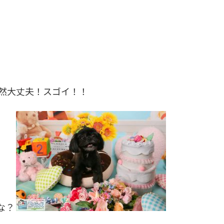
然大丈夫！スゴイ！！
な？