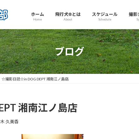
ホーム
飛行犬®とは
スケジュール
撮影
Home
About
Schedule
S
ブログ
☆撮影日誌☆in DOG DEPT 湘南江ノ島店
DEPT 湘南江ノ島店
木 久美香