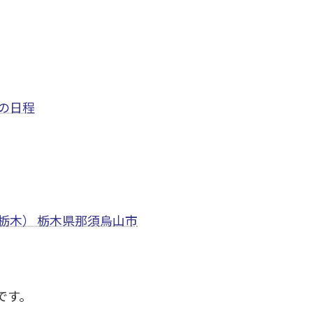
の日程
栃木） 栃木県那須烏山市
です。