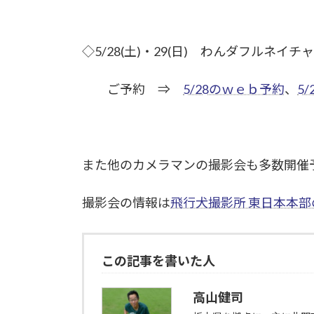
◇5/28(土)・29(日) わんダフルネ
ご予約 ⇒
5/28のｗｅｂ予約
、
5
また他のカメラマンの撮影会も多数開催
撮影会の情報は
飛行犬撮影所 東日本本
この記事を書いた人
高山健司