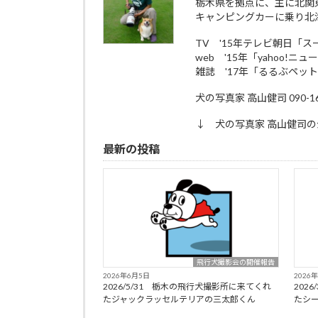
栃木県を拠点に、主に北関
キャンピングカーに乗り北
TV '15年テレビ朝日「
web '15年「yahoo!ニ
雑誌 '17年「るるぶペッ
犬の写真家 高山健司 090-161
↓ 犬の写真家 高山健司の
最新の投稿
飛行犬撮影会の開催報告
2026年6月5日
2026
2026/5/31 栃木の飛行犬撮影所に来てくれ
202
たジャックラッセルテリアの三太郎くん
たシ