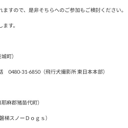
れますので、是非そちらへのご参加もご検討ください。
します。
茨城町）
80-31-6850（飛行犬撮影所 東日本本部）
島県耶麻郡猪苗代町）
2（磐梯スノーＤｏｇｓ）