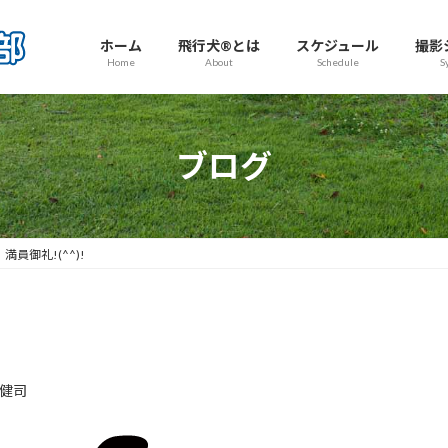
ホーム
飛行犬®とは
スケジュール
撮影
Home
About
Schedule
S
ブログ
満員御礼!(^^)!
健司