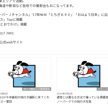
東エリアで活動。
海道や新潟など各地での撮影会もおこなってます。
スーパーＪチャンネル」'17年NHK「とちぎ６４０」「おはよう日本」に
ュース」Topに掲載
トとおでかけ」掲載
7-7491
公式webサイト
飛行犬撮影会の開催報告
スタッフ
年4月8日
2026年3月6日
6/3/29 今年最初の飛行犬撮影に来てくれ
通常とは異なる方法で撮っている黒姫
ーズー軍団
ノーパークでの飛行犬写真