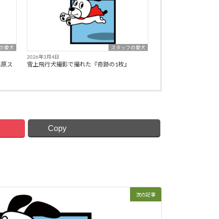
の愛犬
スタッフの愛犬
2026年3月4日
高原ス
雪上飛行犬撮影で撮れた『奇跡の1枚』
Copy
次の記事