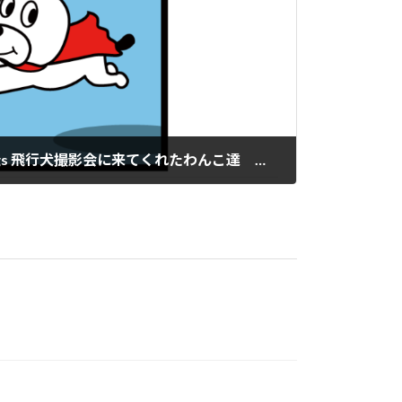
2021/10/2 磐梯スノーDogs 飛行犬撮影会に来てくれたわんこ達 その２