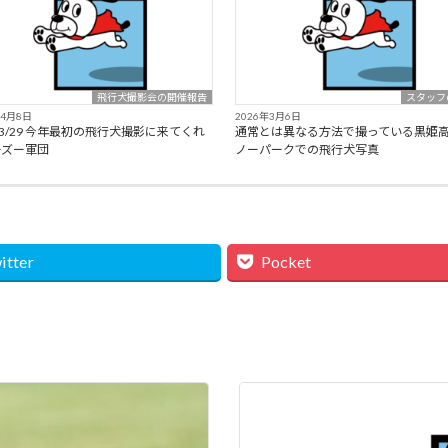
飛行犬撮影会の開催報告
スタッフ
年4月8日
2026年3月6日
6/3/29 今年最初の飛行犬撮影に来てくれ
通常とは異なる方法で撮っている黒姫
ーズー軍団
ノーパークでの飛行犬写真
itter
Pocket