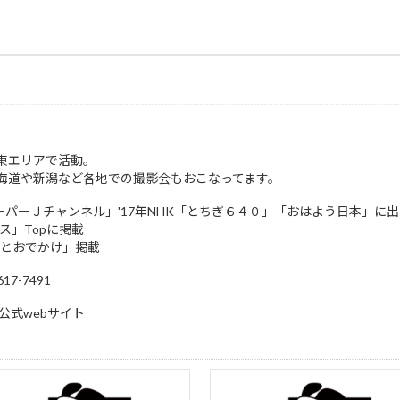
東エリアで活動。
海道や新潟など各地での撮影会もおこなってます。
スーパーＪチャンネル」'17年NHK「とちぎ６４０」「おはよう日本」に
ュース」Topに掲載
トとおでかけ」掲載
7-7491
公式webサイト