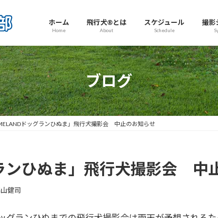
ホーム
飛行犬®とは
スケジュール
撮影
Home
About
Schedule
S
ブログ
IMELANDドッグランひぬま」飛行犬撮影会 中止のお知らせ
ッグランひぬま」飛行犬撮影会 中
高山健司
LANDドッグランひぬまでの飛行犬撮影会は雨天が予想され