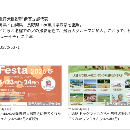
飛行犬撮影所 伊豆支部代表
岡県・山梨県・長野県・神奈川県西部を担当。
泊まれる宿での犬の撮影を経て、飛行犬グループに加入。これまで、約4,
シューイチ」に出演。
80-5371
飛行犬撮影会の開催報告
飛行犬撮影会の開
年6月29日
2026年6月28日
poFesta2026春 飛行犬撮影会に来てくれた
川の駅 ドッグフェスだら～飛行犬撮影
ゃん(2026年5月23日分)
てくれたワンちゃん(2026年5月)