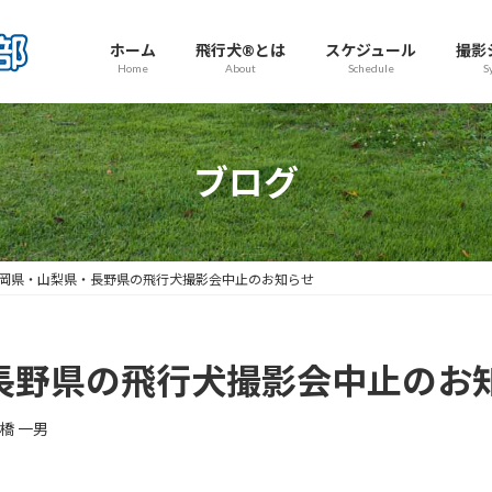
ホーム
飛行犬®とは
スケジュール
撮影
Home
About
Schedule
S
ブログ
静岡県・山梨県・長野県の飛行犬撮影会中止のお知らせ
・長野県の飛行犬撮影会中止のお
橋 一男