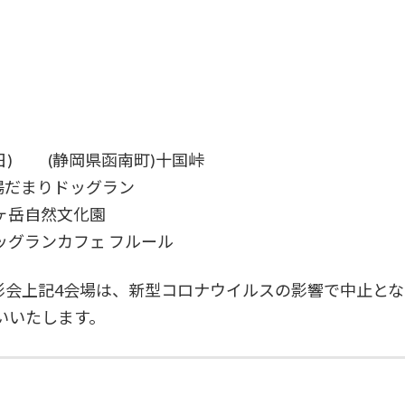
日(日) (静岡県函南町)十国峠
)陽だまりドッグラン
ヶ岳自然文化園
グランカフェ フルール
撮影会上記4会場は、新型コロナウイルスの影響で中止と
いいたします。