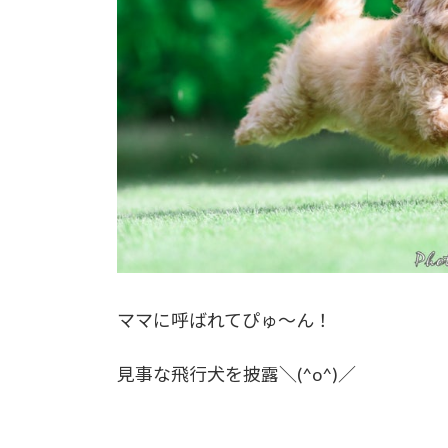
ママに呼ばれてぴゅ～ん！
見事な飛行犬を披露＼(^o^)／