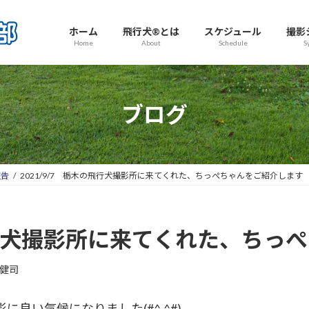
ホーム
飛行犬®とは
スケジュール
撮影
Home
About
Schedule
S
ブログ
報告
2021/9/7 栃木の飛行犬撮影所に来てくれた、ちっぺちゃんをご紹介します
の飛行犬撮影所に来てくれた、ち
健司
良い気候になりました(#^.^#)