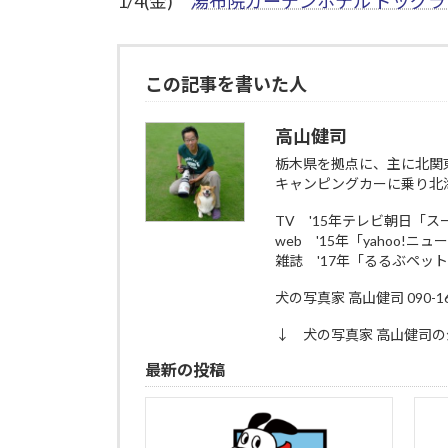
1/4(金)
湯布院ガーデンホテル ドッグ
この記事を書いた人
高山健司
栃木県を拠点に、主に北関
キャンピングカーに乗り北
TV '15年テレビ朝日「
web '15年「yahoo!ニ
雑誌 '17年「るるぶペッ
犬の写真家 高山健司 090-161
↓ 犬の写真家 高山健司の
最新の投稿