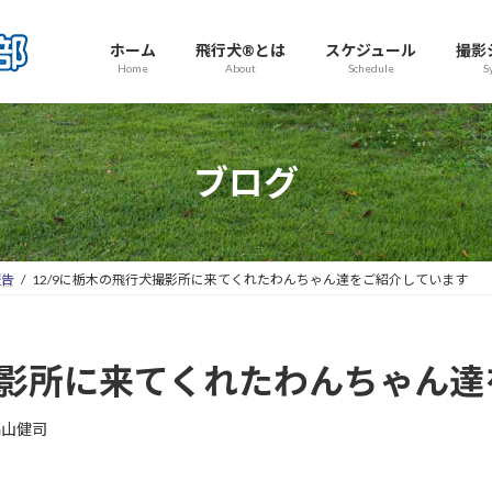
ホーム
飛行犬®とは
スケジュール
撮影
Home
About
Schedule
S
ブログ
報告
12/9に栃木の飛行犬撮影所に来てくれたわんちゃん達をご紹介しています
犬撮影所に来てくれたわんちゃん
高山健司