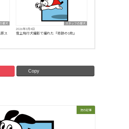
の愛犬
スタッフの愛犬
2026年3月4日
高原ス
雪上飛行犬撮影で撮れた『奇跡の1枚』
Copy
次の記事