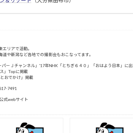
ラン＆リゾート
（大分県由布市）
東エリアで活動。
海道や新潟など各地での撮影会もおこなってます。
スーパーＪチャンネル」'17年NHK「とちぎ６４０」「おはよう日本」に
ュース」Topに掲載
トとおでかけ」掲載
7-7491
公式webサイト