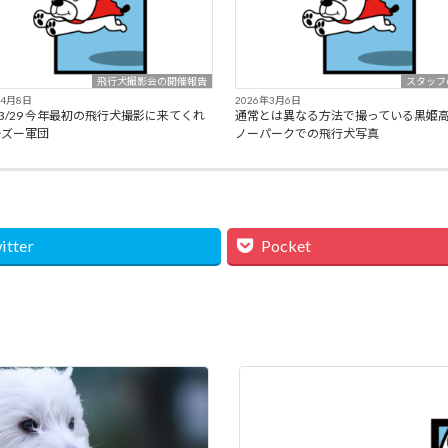
飛行犬撮影会の開催報告
スタッフ
年4月8日
2026年3月6日
6/3/29 今年最初の飛行犬撮影に来てくれ
通常とは異なる方法で撮っている黒姫
ーズー軍団
ノーパークでの飛行犬写真
itter
Pocket