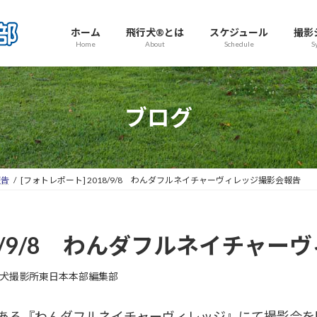
ホーム
飛行犬®とは
スケジュール
撮影
Home
About
Schedule
S
ブログ
報告
[フォトレポート] 2018/9/8 わんダフルネイチャーヴィレッジ撮影会報告
18/9/8 わんダフルネイチャ
犬撮影所東日本本部編集部
にある『わんダフルネイチャーヴィレッジ』にて撮影会