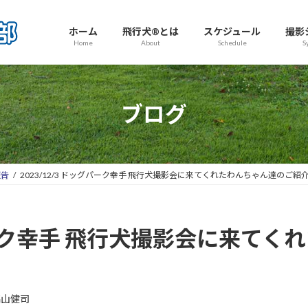
ホーム
飛行犬®とは
スケジュール
撮影
Home
About
Schedule
S
ブログ
報告
2023/12/3 ドッグパーク幸手 飛行犬撮影会に来てくれたわんちゃん達のご紹
グパーク幸手 飛行犬撮影会に来て
高山健司