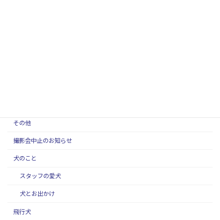
SippoFesta in 国営ひたち海浜公園 飛行犬撮影会に
来てくれたワンちゃん(2026年3月)
2026年4月3日
ブログカテゴリー
お知らせ
スタッフ紹介
その他
撮影会中止のお知らせ
犬のこと
スタッフの愛犬
犬とお出かけ
飛行犬