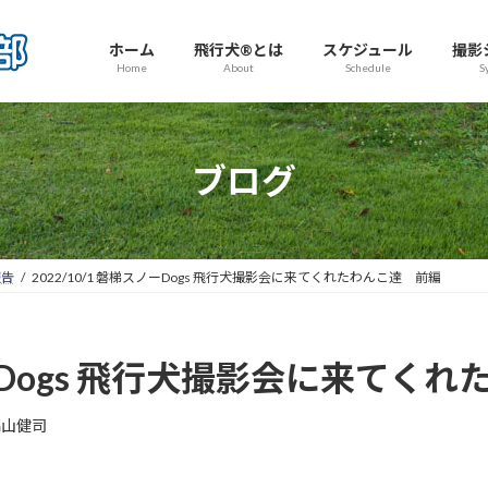
ホーム
飛行犬®とは
スケジュール
撮影
Home
About
Schedule
S
ブログ
報告
2022/10/1 磐梯スノーDogs 飛行犬撮影会に来てくれたわんこ達 前編
スノーDogs 飛行犬撮影会に来てく
高山健司