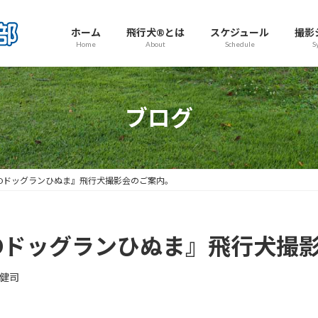
ホーム
飛行犬®とは
スケジュール
撮影
Home
About
Schedule
S
ブログ
ELANDドッグランひぬま』飛行犬撮影会のご案内。
ELANDドッグランひぬま』飛行犬
健司