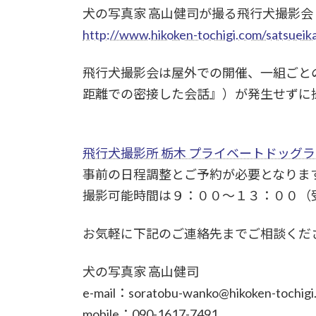
犬の写真家 高山健司が撮る飛行犬撮影会
http://www.hikoken-tochigi.com/satsueik
飛行犬撮影会は屋外での開催、一組ごと
距離での密接した会話』）が発生せずに
飛行犬撮影所 栃木 プライベートドッグ
事前の日程調整とご予約が必要となりま
撮影可能時間は９：００～１３：００（
お気軽に下記のご連絡先までご相談くだ
犬の写真家 高山健司
e-mail：soratobu-wanko@hikoken-tochigi
mobile：090-1617-7491