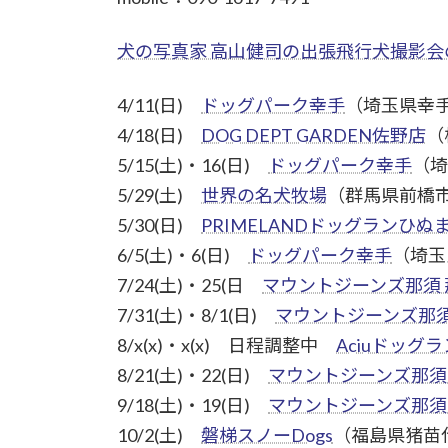
犬の写真家 高山健司の出張飛行犬撮影会
4/11(日)
ドッグパーク幸手
（埼玉県幸
4/18(日)
DOG DEPT GARDEN佐野店
（
5/15(土)・16(日)
ドッグパーク幸手
（埼
5/29(土)
世界の名犬牧場
（群馬県前橋
5/30(日)
PRIMELANDドッグランひぬ
6/5(土)・6(日)
ドッグパーク幸手
（埼玉
7/24(土)・25(日
マウントジーンズ那須
7/31(土)・8/1(日)
マウントジーンズ那須
8/x(x)・x(x) 日程調整中
Aciuドッグ
8/21(土)・22(日)
マウントジーンズ那須
9/18(土)・19(日)
マウントジーンズ那須
10/2(土)
磐梯スノーDogs
（福島県猪苗