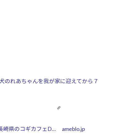
犬のれあちゃんを我が家に迎えてから７
長崎県のコギカフェD…
ameblo.jp