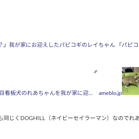
？』
我が家にお迎えしたパピコギのレイちゃん 『パピ
二代目看板犬のれあちゃんを我が家に迎…
ameblo.jp
同じくDOGHILL（ネイビーセイラーマン）なのでれ