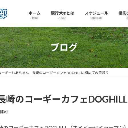
ホーム
飛行犬®とは
スケジュール
撮影
Home
About
Schedule
S
ブログ
コーギーれあちゃん 長崎のコーギーカフェDOGHILLに初めての里帰り
崎のコーギーカフェDOGHIL
健司
のコーギーカフェDOGHILL（ネイビーセイラーマン