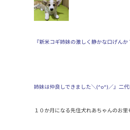
『新米コギ姉妹の激しく静かな口げんか
姉妹は仲良しできました＼(^o^)／』
１０か月になる先住犬れあちゃんのお里も