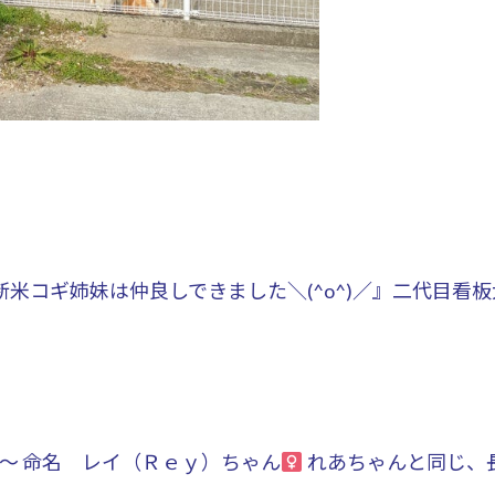
米コギ姉妹は仲良しできました＼(^o^)／』
二代目看板
た～ 命名 レイ（Ｒｅｙ）ちゃん
れあちゃんと同じ、