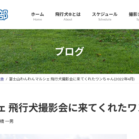
ホーム
飛行犬®とは
スケジュール
撮影
Home
About
Schedule
S
ブログ
報告
富士山わんわんマルシェ 飛行犬撮影会に来てくれたワンちゃん(2022年4月)
 飛行犬撮影会に来てくれたワンち
橋 一男