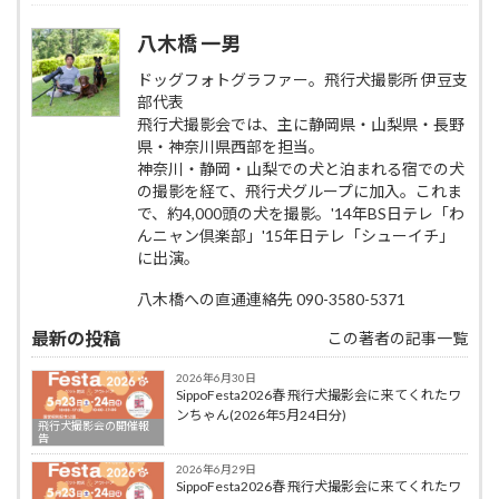
八木橋 一男
ドッグフォトグラファー。飛行犬撮影所 伊豆支
部代表
飛行犬撮影会では、主に静岡県・山梨県・長野
県・神奈川県西部を担当。
神奈川・静岡・山梨での犬と泊まれる宿での犬
の撮影を経て、飛行犬グループに加入。これま
で、約4,000頭の犬を撮影。'14年BS日テレ「わ
んニャン倶楽部」'15年日テレ「シューイチ」
に出演。
八木橋への直通連絡先 090-3580-5371
最新の投稿
この著者の記事一覧
2026年6月30日
SippoFesta2026春 飛行犬撮影会に来てくれたワ
ンちゃん(2026年5月24日分)
飛行犬撮影会の開催報
告
2026年6月29日
SippoFesta2026春 飛行犬撮影会に来てくれたワ