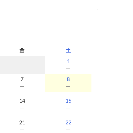
金
土
1
－
7
8
－
－
14
15
－
－
21
22
－
－