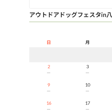
アウトドアドッグフェスタin
日
月
2
3
－
－
9
10
－
－
16
17
－
－