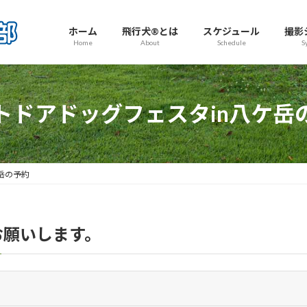
ホーム
飛行犬®とは
スケジュール
撮影
Home
About
Schedule
S
トドアドッグフェスタin八ケ岳
岳の予約
お願いします。