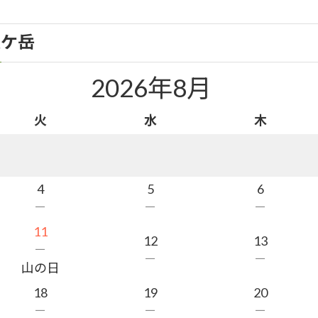
八ケ岳
2026年8月
火
水
木
4
5
6
－
－
－
11
12
13
－
－
－
山の日
18
19
20
－
－
－